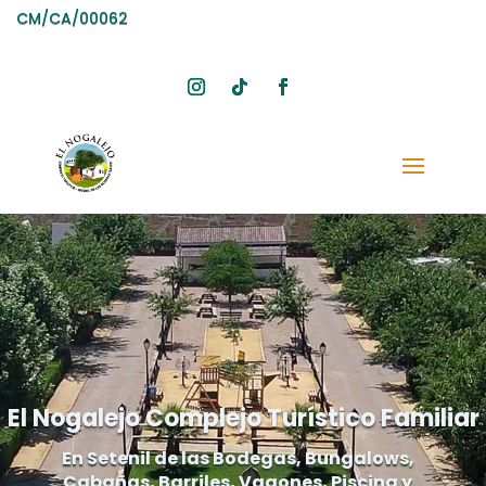
CM/CA/00062
El Nogalejo Complejo Turístico Familiar
En Setenil de las Bodegas, Bungalows,
Cabañas, Barriles, Vagones, Piscina y