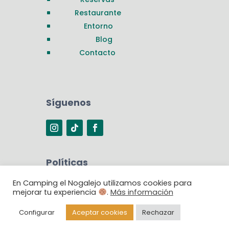
Restaurante
^
Entorno
^
Blog
^
Contacto
^
Síguenos
Políticas
En Camping el Nogalejo utilizamos cookies para
Política de privacidad
^
mejorar tu experiencia
.
Más información
Aviso legal
^
Política de Cookies
^
Configurar
Aceptar cookies
Rechazar